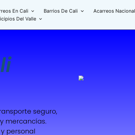
reos En Cali
Barrios De Cali
Acarreos Naciona
cipios Del Valle
li
transporte seguro,
y mercancías.
y personal