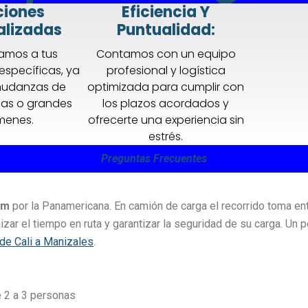
ciones
Eficiencia Y
alizadas
Puntualidad
:
tamos a tus
Contamos con un equipo
específicas, ya
profesional y logística
mudanzas de
optimizada para cumplir con
inas o grandes
los plazos acordados y
menes.
ofrecerte una experiencia sin
estrés.
Preguntas Frecuentes
km
por la Panamericana. En camión de carga el recorrido toma en
mizar el tiempo en ruta y garantizar la seguridad de su carga. Un
 de Cali a Manizales
.
e 2 a 3 personas