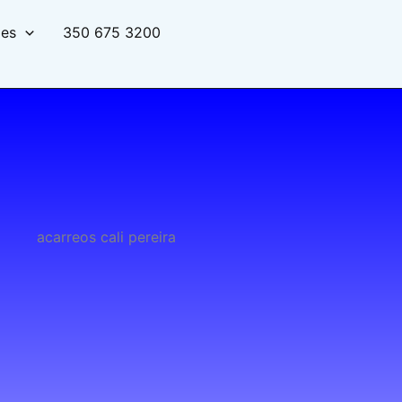
les
350 675 3200