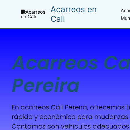
Ir
Acarreos en
Acar
al
Cali
Muni
contenido
Acarreos Ca
Pereira
En acarreos Cali Pereira, ofrecemos 
rápido y económico para mudanzas 
Contamos con vehículos adecuados 