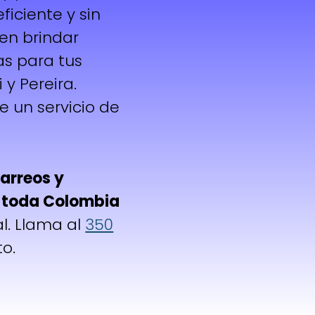
ficiente y sin
en brindar
as para tus
y Pereira.
de un servicio de
arreos y
y toda Colombia
al. Llama al
350
to.