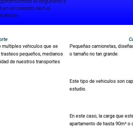
garantizando la seguridad y
 en el traslado de tus
tranjero.
orte
C
e multiples vehiculos que se
Pequeñas camionetas, diseñad
n trasteos pequeños, medianos
o tamaño no tan grande.
lidad de nuestros transportes
Este tipo de vehiculos son capa
estudio.
En este caso, la carga que est
apartamento de hasta 90m² o d