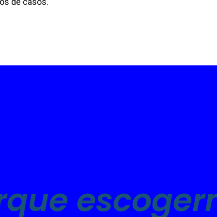
pos de casos.
rque escoger