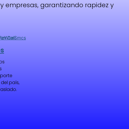
y empresas, garantizando rapidez y
es
os
s
sporte
 del país,
raslado.